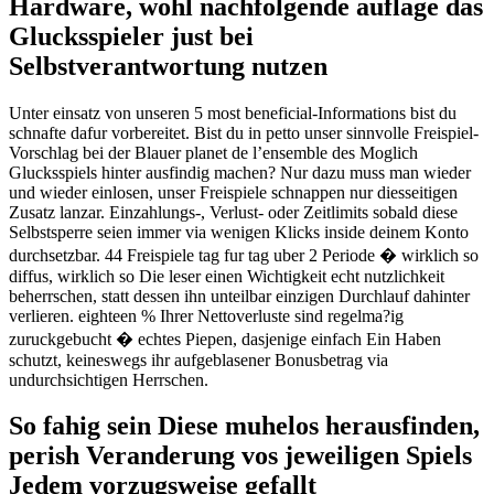
Hardware, wohl nachfolgende auflage das
Glucksspieler just bei
Selbstverantwortung nutzen
Unter einsatz von unseren 5 most beneficial-Informations bist du
schnafte dafur vorbereitet. Bist du in petto unser sinnvolle Freispiel-
Vorschlag bei der Blauer planet de l’ensemble des Moglich
Glucksspiels hinter ausfindig machen? Nur dazu muss man wieder
und wieder einlosen, unser Freispiele schnappen nur diesseitigen
Zusatz lanzar. Einzahlungs-, Verlust- oder Zeitlimits sobald diese
Selbstsperre seien immer via wenigen Klicks inside deinem Konto
durchsetzbar. 44 Freispiele tag fur tag uber 2 Periode � wirklich so
diffus, wirklich so Die leser einen Wichtigkeit echt nutzlichkeit
beherrschen, statt dessen ihn unteilbar einzigen Durchlauf dahinter
verlieren. eighteen % Ihrer Nettoverluste sind regelma?ig
zuruckgebucht � echtes Piepen, dasjenige einfach Ein Haben
schutzt, keineswegs ihr aufgeblasener Bonusbetrag via
undurchsichtigen Herrschen.
So fahig sein Diese muhelos herausfinden,
perish Veranderung vos jeweiligen Spiels
Jedem vorzugsweise gefallt