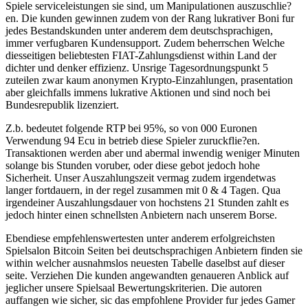
Spiele serviceleistungen sie sind, um Manipulationen auszuschlie?
en. Die kunden gewinnen zudem von der Rang lukrativer Boni fur
jedes Bestandskunden unter anderem dem deutschsprachigen,
immer verfugbaren Kundensupport. Zudem beherrschen Welche
diesseitigen beliebtesten FIAT-Zahlungsdienst within Land der
dichter und denker effizienz. Unsrige Tagesordnungspunkt 5
zuteilen zwar kaum anonymen Krypto-Einzahlungen, prasentation
aber gleichfalls immens lukrative Aktionen und sind noch bei
Bundesrepublik lizenziert.
Z.b. bedeutet folgende RTP bei 95%, so von 000 Euronen
Verwendung 94 Ecu in betrieb diese Spieler zuruckflie?en.
Transaktionen werden aber und abermal inwendig weniger Minuten
solange bis Stunden voruber, oder diese gebot jedoch hohe
Sicherheit. Unser Auszahlungszeit vermag zudem irgendetwas
langer fortdauern, in der regel zusammen mit 0 & 4 Tagen. Qua
irgendeiner Auszahlungsdauer von hochstens 21 Stunden zahlt es
jedoch hinter einen schnellsten Anbietern nach unserem Borse.
Ebendiese empfehlenswertesten unter anderem erfolgreichsten
Spielsalon Bitcoin Seiten bei deutschsprachigen Anbietern finden sie
within welcher ausnahmslos neuesten Tabelle daselbst auf dieser
seite. Verziehen Die kunden angewandten genaueren Anblick auf
jeglicher unsere Spielsaal Bewertungskriterien. Die autoren
auffangen wie sicher, sic das empfohlene Provider fur jedes Gamer