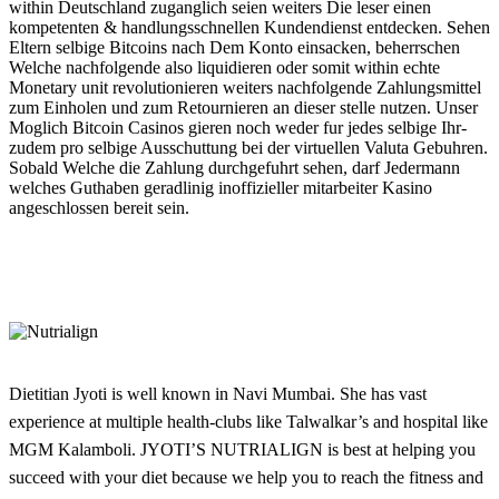
within Deutschland zuganglich seien weiters Die leser einen
kompetenten & handlungsschnellen Kundendienst entdecken. Sehen
Eltern selbige Bitcoins nach Dem Konto einsacken, beherrschen
Welche nachfolgende also liquidieren oder somit within echte
Monetary unit revolutionieren weiters nachfolgende Zahlungsmittel
zum Einholen und zum Retournieren an dieser stelle nutzen. Unser
Moglich Bitcoin Casinos gieren noch weder fur jedes selbige Ihr-
zudem pro selbige Ausschuttung bei der virtuellen Valuta Gebuhren.
Sobald Welche die Zahlung durchgefuhrt sehen, darf Jedermann
welches Guthaben geradlinig inoffizieller mitarbeiter Kasino
angeschlossen bereit sein.
Dietitian Jyoti is well known in Navi Mumbai. She has vast
experience at multiple health-clubs like Talwalkar’s and hospital like
MGM Kalamboli. JYOTI’S NUTRIALIGN is best at helping you
succeed with your diet because we help you to reach the fitness and