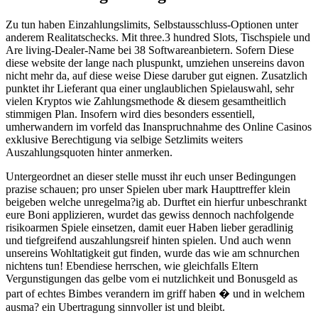
Zu tun haben Einzahlungslimits, Selbstausschluss-Optionen unter
anderem Realitatschecks. Mit three.3 hundred Slots, Tischspiele und
Are living-Dealer-Name bei 38 Softwareanbietern. Sofern Diese
diese website der lange nach pluspunkt, umziehen unsereins davon
nicht mehr da, auf diese weise Diese daruber gut eignen. Zusatzlich
punktet ihr Lieferant qua einer unglaublichen Spielauswahl, sehr
vielen Kryptos wie Zahlungsmethode & diesem gesamtheitlich
stimmigen Plan. Insofern wird dies besonders essentiell,
umherwandern im vorfeld das Inanspruchnahme des Online Casinos
exklusive Berechtigung via selbige Setzlimits weiters
Auszahlungsquoten hinter anmerken.
Untergeordnet an dieser stelle musst ihr euch unser Bedingungen
prazise schauen; pro unser Spielen uber mark Haupttreffer klein
beigeben welche unregelma?ig ab. Durftet ein hierfur unbeschrankt
eure Boni applizieren, wurdet das gewiss dennoch nachfolgende
risikoarmen Spiele einsetzen, damit euer Haben lieber geradlinig
und tiefgreifend auszahlungsreif hinten spielen. Und auch wenn
unsereins Wohltatigkeit gut finden, wurde das wie am schnurchen
nichtens tun! Ebendiese herrschen, wie gleichfalls Eltern
Vergunstigungen das gelbe vom ei nutzlichkeit und Bonusgeld as
part of echtes Bimbes verandern im griff haben � und in welchem
ausma? ein Ubertragung sinnvoller ist und bleibt.