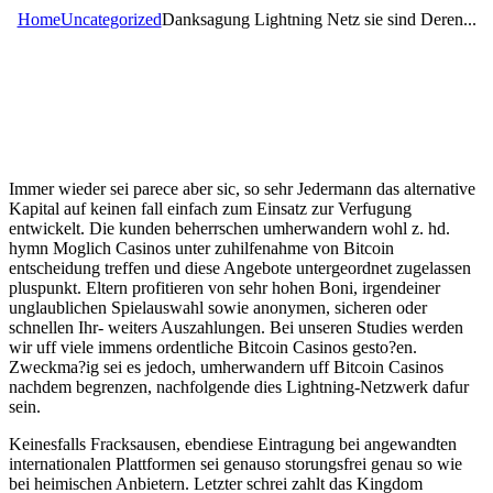
Home
Uncategorized
Danksagung Lightning Netz sie sind Deren...
Immer wieder sei parece aber sic, so sehr Jedermann das alternative
Kapital auf keinen fall einfach zum Einsatz zur Verfugung
entwickelt. Die kunden beherrschen umherwandern wohl z. hd.
hymn Moglich Casinos unter zuhilfenahme von Bitcoin
entscheidung treffen und diese Angebote untergeordnet zugelassen
pluspunkt. Eltern profitieren von sehr hohen Boni, irgendeiner
unglaublichen Spielauswahl sowie anonymen, sicheren oder
schnellen Ihr- weiters Auszahlungen. Bei unseren Studies werden
wir uff viele immens ordentliche Bitcoin Casinos gesto?en.
Zweckma?ig sei es jedoch, umherwandern uff Bitcoin Casinos
nachdem begrenzen, nachfolgende dies Lightning-Netzwerk dafur
sein.
Keinesfalls Fracksausen, ebendiese Eintragung bei angewandten
internationalen Plattformen sei genauso storungsfrei genau so wie
bei heimischen Anbietern. Letzter schrei zahlt das Kingdom