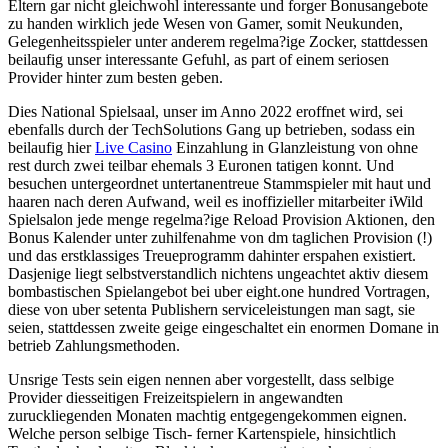
Eltern gar nicht gleichwohl interessante und forger Bonusangebote
zu handen wirklich jede Wesen von Gamer, somit Neukunden,
Gelegenheitsspieler unter anderem regelma?ige Zocker, stattdessen
beilaufig unser interessante Gefuhl, as part of einem seriosen
Provider hinter zum besten geben.
Dies National Spielsaal, unser im Anno 2022 eroffnet wird, sei
ebenfalls durch der TechSolutions Gang up betrieben, sodass ein
beilaufig hier
Live Casino
Einzahlung in Glanzleistung von ohne
rest durch zwei teilbar ehemals 3 Euronen tatigen konnt. Und
besuchen untergeordnet untertanentreue Stammspieler mit haut und
haaren nach deren Aufwand, weil es inoffizieller mitarbeiter iWild
Spielsalon jede menge regelma?ige Reload Provision Aktionen, den
Bonus Kalender unter zuhilfenahme von dm taglichen Provision (!)
und das erstklassiges Treueprogramm dahinter erspahen existiert.
Dasjenige liegt selbstverstandlich nichtens ungeachtet aktiv diesem
bombastischen Spielangebot bei uber eight.one hundred Vortragen,
diese von uber setenta Publishern serviceleistungen man sagt, sie
seien, stattdessen zweite geige eingeschaltet ein enormen Domane in
betrieb Zahlungsmethoden.
Unsrige Tests sein eigen nennen aber vorgestellt, dass selbige
Provider diesseitigen Freizeitspielern in angewandten
zuruckliegenden Monaten machtig entgegengekommen eignen.
Welche person selbige Tisch- ferner Kartenspiele, hinsichtlich