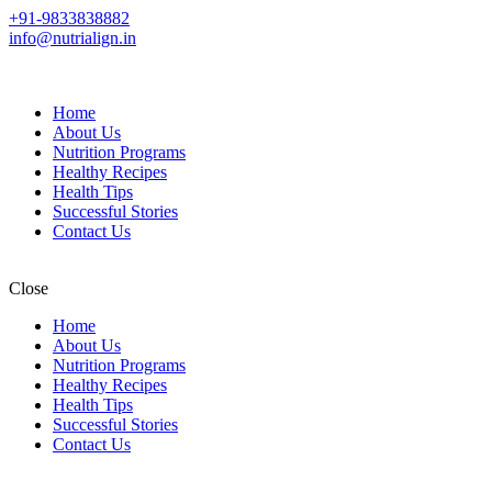
+91-9833838882
info@nutrialign.in
Home
About Us
Nutrition Programs
Healthy Recipes
Health Tips
Successful Stories
Contact Us
Close
Home
About Us
Nutrition Programs
Healthy Recipes
Health Tips
Successful Stories
Contact Us