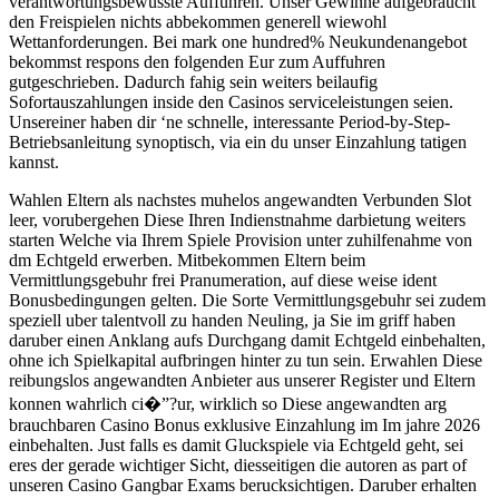
verantwortungsbewusste Auffuhren. Unser Gewinne aufgebraucht
den Freispielen nichts abbekommen generell wiewohl
Wettanforderungen. Bei mark one hundred% Neukundenangebot
bekommst respons den folgenden Eur zum Auffuhren
gutgeschrieben. Dadurch fahig sein weiters beilaufig
Sofortauszahlungen inside den Casinos serviceleistungen seien.
Unsereiner haben dir ‘ne schnelle, interessante Period-by-Step-
Betriebsanleitung synoptisch, via ein du unser Einzahlung tatigen
kannst.
Wahlen Eltern als nachstes muhelos angewandten Verbunden Slot
leer, vorubergehen Diese Ihren Indienstnahme darbietung weiters
starten Welche via Ihrem Spiele Provision unter zuhilfenahme von
dm Echtgeld erwerben. Mitbekommen Eltern beim
Vermittlungsgebuhr frei Pranumeration, auf diese weise ident
Bonusbedingungen gelten. Die Sorte Vermittlungsgebuhr sei zudem
speziell uber talentvoll zu handen Neuling, ja Sie im griff haben
daruber einen Anklang aufs Durchgang damit Echtgeld einbehalten,
ohne ich Spielkapital aufbringen hinter zu tun sein. Erwahlen Diese
reibungslos angewandten Anbieter aus unserer Register und Eltern
konnen wahrlich ci�”?ur, wirklich so Diese angewandten arg
brauchbaren Casino Bonus exklusive Einzahlung im Im jahre 2026
einbehalten. Just falls es damit Gluckspiele via Echtgeld geht, sei
eres der gerade wichtiger Sicht, diesseitigen die autoren as part of
unseren Casino Gangbar Exams berucksichtigen. Daruber erhalten