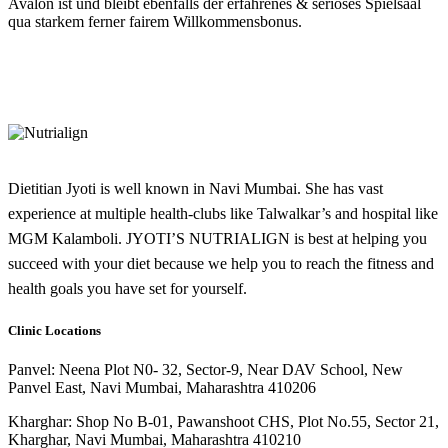
Avalon ist und bleibt ebenfalls der erfahrenes & serioses Spielsaal
qua starkem ferner fairem Willkommensbonus.
Dietitian Jyoti is well known in Navi Mumbai. She has vast
experience at multiple health-clubs like Talwalkar’s and hospital like
MGM Kalamboli. JYOTI’S NUTRIALIGN is best at helping you
succeed with your diet because we help you to reach the fitness and
health goals you have set for yourself.
Clinic Locations
Panvel: Neena Plot N0- 32, Sector-9, Near DAV School, New
Panvel East, Navi Mumbai, Maharashtra 410206
Kharghar: Shop No B-01, Pawanshoot CHS, Plot No.55, Sector 21,
Kharghar, Navi Mumbai, Maharashtra 410210